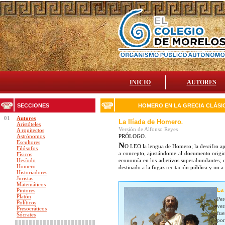
INICIO
AUTORES
SECCIONES
HOMERO EN LA GRECIA CLÁSI
01
Autores
La Ilíada de Homero
.
Aristóteles
Versión de Alfonso Reyes
A rquitectos
Astrónomos
PRÓLOGO.
Escultores
N
O LEO la lengua de Homero; la descifro ap
Filósofos
a concepto, ajustándome al documento original
Físicos
Hesíodo
economía en los adjetivos superabundantes; ca
Homero
destinado a la fugaz recitación pública y no a l
Historiadores
Juristas
Matemáticos
La 
Pintores
Platón
Per
Políticos
ver
Presocráticos
fue
Sócrates
por