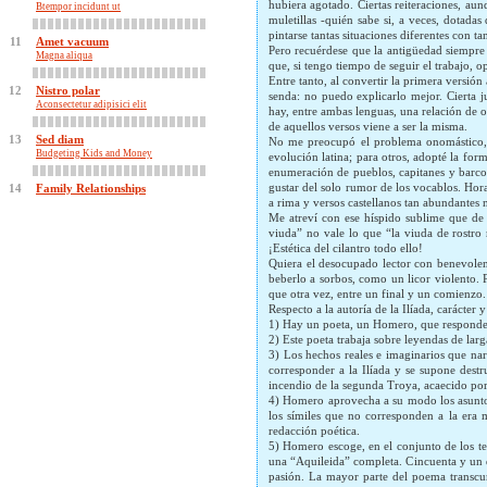
hubiera agotado. Ciertas reiteraciones, au
Btempor incidunt ut
muletillas -quién sabe si, a veces, dota
pintarse tantas situaciones diferentes con ta
11
Amet vacuum
Pero recuérdese que la antigüedad siempre 
Magna aliqua
que, si tengo tiempo de seguir el trabajo, op
Entre tanto, al convertir la primera versió
12
Nistro polar
senda: no puedo explicarlo mejor. Cierta j
Aconsectetur adipisici elit
hay, entre ambas lenguas, una relación de o
de aquellos versos viene a ser la misma.
13
Sed diam
No me preocupó el problema onomástico, n
Budgeting Kids and Money
evolución latina; para otros, adopté la for
enumeración de pueblos, capitanes y barco
gustar del solo rumor de los vocablos. Hor
14
Family Relationships
a rima y versos castellanos tan abundantes
Me atreví con ese híspido sublime que de 
viuda” no vale lo que “la viuda de rostro 
¡Estética del cilantro todo ello!
Quiera el desocupado lector con benevolenc
beberlo a sorbos, como un licor violento. P
que otra vez, entre un final y un comienzo
Respecto a la autoría de la Ilíada, carácter
1) Hay un poeta, un Homero, que responde de
2) Este poeta trabaja sobre leyendas de la
3) Los hechos reales e imaginarios que nar
corresponder a la Ilíada y se supone dest
incendio de la segunda Troya, acaecido por 
4) Homero aprovecha a su modo los asuntos 
los símiles que no corresponden a la era 
redacción poética.
5) Homero escoge, en el conjunto de los tem
una “Aquileida” completa. Cincuenta y un d
pasión. La mayor parte del poema transcur