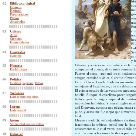
his
02
Biblioteca digital
ell
Homero
muy
Hesíodo
gri
Presocráticos
Platón
som
Aristóteles
tra
But
con
03
Cultura
Artes
tra
Ciencias
hoy
Humanidades
El 
Col
04
Geografía
Se 
Mapoteca
en 
y f
Odisea-, y a veces se nos deshace en la on
05
Historia
compulsar el poema, de cuantos comentarios 
Eje del tiempo
Puestos al verso, ¿por qué no el hexámetro
antigua cantidad silábica al acento rítmico
06
Política
Caro, a Darío. Con la Ilíada no me asistía
Ciudades,
Regiones,
Reinos
semejante al hexámetro-, que me daba un mo
El primer pecado de las versiones modernas e
07
Weboteca
botella. Aunque el castellano posee singula
Lista de sitios por temas
tanto aligera la lengua imperial de nuest
traducción homérica. Y aun el inglés mism
08
Lorem
and Dionysus, necesita una página entera pa
Iquis nostrud
pude, y acaso me fue mejor que a muchos. G
total.
09
Ipsum
Llegué a traducir, en alejandrinos sin rim
Sed eiusmod labore et dolore
fragmentos homéricos- pensé que la rima c
ociosamente tal o cual verso, por el afán de
con frecuencia las rimas fáciles o pobres,
10
Dolor sit