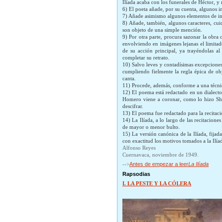
Ilíada acaba con los funerales de Héctor, y 
6) El poeta añade, por su cuenta, algunos i
7) Añade asimismo algunos elementos de int
8) Añade, también, algunos caracteres, cui
son objeto de una simple mención.
9) Por otra parte, procura sazonar la obra 
envolviendo en imágenes lejanas el limitado
de su acción principal, ya trayéndolas al
completar su retrato.
10) Salvo leves y contadísimas excepciones,
cumpliendo fielmente la regla épica de ob
canta.
11) Procede, además, conforme a una técnica
12) El poema está redactado en un dialecto
Homero viene a coronar, como lo hizo Shak
descifrar.
13) El poema fue redactado para la recitaci
14) La Ilíada, a lo largo de las recitacione
de mayor o menor bulto.
15) La versión canónica de la Ilíada, fijad
con exactitud los motivos tomados a la Ilíad
Alfonso Reyes
Cuernavaca, noviembre de 1949.
-->
Antes de empezar a leer
La Ilíada
Rapsodias
I. LA PESTE Y LA CÓLERA