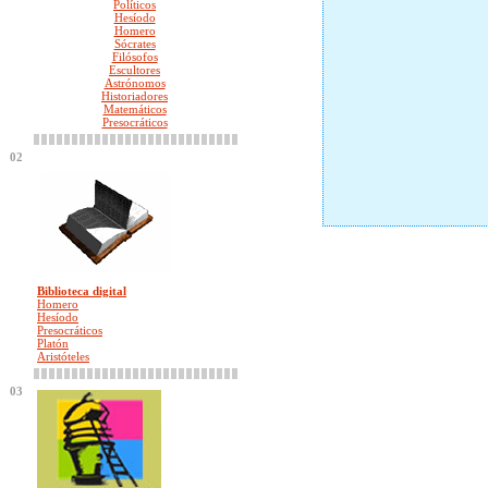
Políticos
Hesíodo
Homero
Sócrates
Filósofos
Escultores
Astrónomos
Historiadores
Matemáticos
Presocráticos
02
Biblioteca digital
Homero
Hesíodo
Presocráticos
Platón
Aristóteles
03