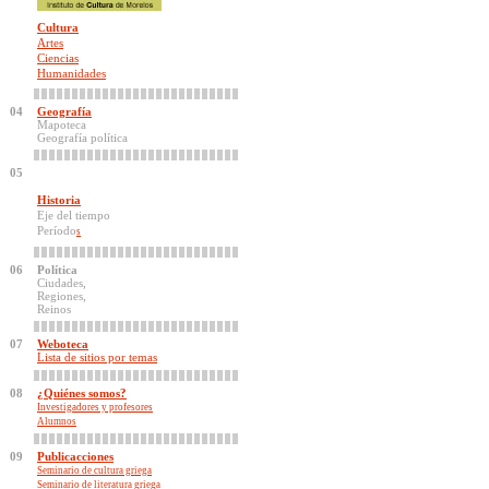
Cultura
Artes
Ciencias
Humanidades
04
Geografía
Mapoteca
Geografía política
05
Historia
Eje del tiempo
Período
s
06
Política
Ciudades,
Regiones,
Reinos
07
Weboteca
Lista de sitios por temas
08
¿Quiénes somos?
Investigadores y profesores
Alumnos
09
Publicacciones
Seminario de cultura griega
Seminario de literatura griega