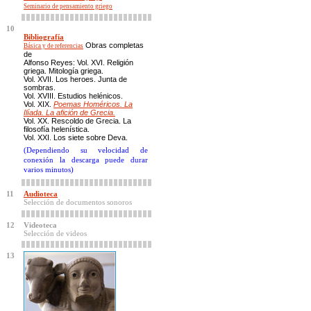
Seminario de pensamiento griego
10
Bibliografía
Obras completas
Básica y de referencias
de
Alfonso Reyes:
Vol. XVI. Religión
griega. Mitología griega.
Vol. XVII. Los heroes. Junta de
sombras.
Vol. XVIII. Estudios helénicos.
Vol. XIX.
Poemas Homéricos. La
Ilíada. La afición de Grecia.
Vol. XX. Rescoldo de Grecia. La
filosofía helenística.
Vol. XXI. Los siete sobre Deva.
(Dependiendo su velocidad de
conexión la descarga puede durar
varios minutos)
11
Audioteca
Selección de documentos sonoros
12
Videoteca
Selección de videos
13